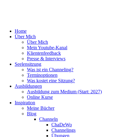
Zum
Inhalt
Home
springen
Über Mich
Über Mich
Mein Youtube-Kanal
Klientenfeedback
Presse & Interviews
Seelensitzung
Was ist ein Channeling?
Terminoptionen
Was kostet eine Sitzung?
Ausbildungen
Ausbildung zum Medium (Start: 2027)
Online Kurse
Inspiration
Meine Bücher
Blog
Channeln
ChaDeWo
Channelings
Übungen
Engel
Gesundheit
Body, Mind & Soul