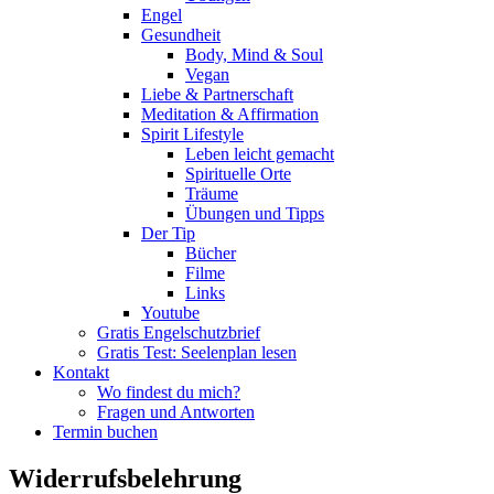
Vegan
Liebe & Partnerschaft
Meditation & Affirmation
Spirit Lifestyle
Leben leicht gemacht
Spirituelle Orte
Träume
Übungen und Tipps
Der Tip
Bücher
Filme
Links
Youtube
Gratis Engelschutzbrief
Gratis Test: Seelenplan lesen
Kontakt
Wo findest du mich?
Fragen und Antworten
Termin buchen
Widerrufsbelehrung
Widerrufsbelehrung
Sabrina DiAngelo
2022-01-05T10:33:25+01:00